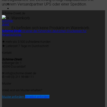
unserem Versandpartner UPS oder einer Spedition.
Schirme-Direkt.de
Warenkorb
Es befinden sich keine Produkte im Warenkorb.
Schirme-Direkt
ist einer der führenden deutschen Druckereien für
Regenschirme.
★
mehr als 3.500 zufriedene Kunden
★
Lieferzeit 7 Tage im Durchschnitt
Kontakt
Schirme-Direkt
Kolberger Str. 1
40599 Düsseldorf
✉ info@schirme-direkt.de
✆ +49 (0) 211 99 88 111
Muster
Vorab erst ein Muster erhalten?
Muster anfordern
Angebot anfordern