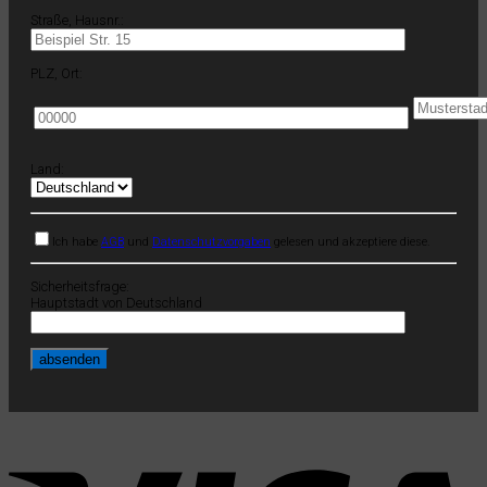
Straße, Hausnr.:
PLZ, Ort:
Land:
Ich habe
AGB
und
Datenschutzvorgaben
gelesen und akzeptiere diese.
Sicherheitsfrage:
Hauptstadt von Deutschland