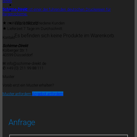
Schirme-Direkt
ist einer der führenden deutschen Druckereien für
Regenschirme.
★
Warenkorb
mehr als 3.500 zufriedene Kunden
★
Lieferzeit 7 Tage im Durchschnitt
Es befinden sich keine Produkte im Warenkorb.
Kontakt
Schirme-Direkt
Kolberger Str. 1
40599 Düsseldorf
✉ info@schirme-direkt.de
✆ +49 (0) 211 99 88 111
Muster
Vorab erst ein Muster erhalten?
Muster anfordern
Angebot anfordern
Anfrage