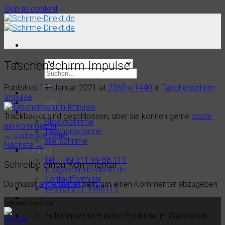
Skip to content
Taschenschirm Impulse
Published
19. Januar 2021
at
2560 × 1440
in
Taschenschirm
Impulse
Startseite
Schirme
Trackbacks sind geschlossen, aber sie können gerne
poste
Stockschirme
ein kommentar
.
Taschenschirme
←
vorherige Seite
alle Schirme
Nächste
→
Kontakt
Tel.: +49 211 99 88 111
Schreibe einen Kommentar
info@schirme-direkt.de
Kontaktformular
Du musst
angemeldet
sein, um einen Kommentar abzugeben.
+49 (0) 211 9988111
Schirme-Direkt.de
Es befinden sich keine Produkte im Warenkorb.