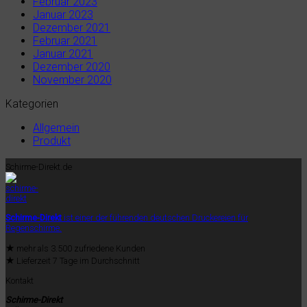
Februar 2023
Januar 2023
Dezember 2021
Februar 2021
Januar 2021
Dezember 2020
November 2020
Kategorien
Allgemein
Produkt
Schirme-Direkt.de
Schirme-Direkt
ist einer der führenden deutschen Druckereien für
Regenschirme.
★
mehr als 3.500 zufriedene Kunden
★
Lieferzeit 7 Tage im Durchschnitt
Kontakt
Schirme-Direkt