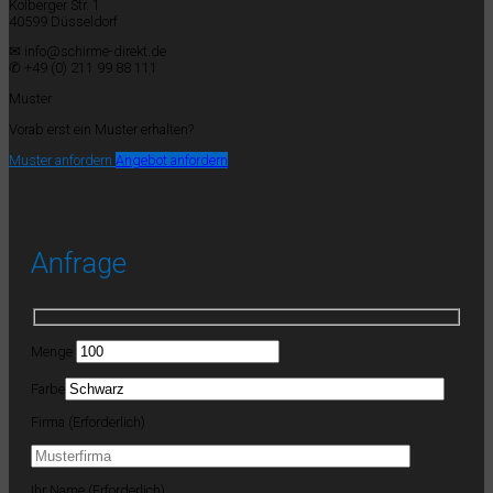
Kolberger Str. 1
40599 Düsseldorf
✉ info@schirme-direkt.de
✆ +49 (0) 211 99 88 111
Muster
Vorab erst ein Muster erhalten?
Muster anfordern
Angebot anfordern
Anfrage
Menge
Farbe
Firma (Erforderlich)
Ihr Name (Erforderlich)