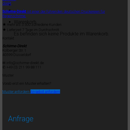
Schirme-Direkt
ist einer der führenden deutschen Druckereien für
Regenschirme.
Warenkorb
★
mehr als 3.500 zufriedene Kunden
★
Lieferzeit 7 Tage im Durchschnitt
Es befinden sich keine Produkte im Warenkorb.
Kontakt
Schirme-Direkt
Kolberger Str. 1
40599 Düsseldorf
✉ info@schirme-direkt.de
✆ +49 (0) 211 99 88 111
Muster
Vorab erst ein Muster erhalten?
Muster anfordern
Angebot anfordern
Anfrage